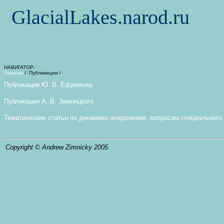
GlacialLakes.narod.ru
НАВИГАТОР:
Главная
/
Публикации /
Публикации Ю. В. Ефремова
Публикации А. В. Зимницкого
Тематические статьи по динамике оледенения, вопросам гляциального 
Copyright © Andrew Zimnicky 2005